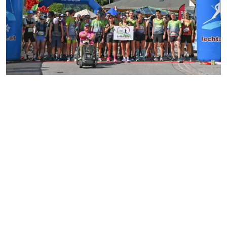
Ergebnisse & Fotos
Das war der Lechtaler
Naturparklauf 2026
Der Lechtaler Naturparklauf 2026 war ein besonderer Tag
voller Bewegung, Gemeinschaft und Begeisterung. Auf
abwechslungsreichen Strecken durch die eindrucksvolle
Landschaft des Lechtals standen sportlicher Einsatz,
Naturerlebnis und der gute Zweck im Mittelpunkt.